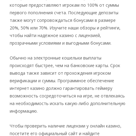
которые предоставляют игрокам по 100% от суммы
первого пополнения счета. Последующие депозиты
также могут сопровождаться бонусами в размере
20%, 50% или 70%. Изучите наши обзоры и рейтинги,
чтобы найти надёжное казино с лицензией,
прозрачными условиями и выгодными бонусами.
Обычно на электронные кошельки выплаты
происходят быстрее, чем на банковские карты. Срок
вывода также зависит от прохождения игроком
верификации и суммы. Программное обеспечение
интернет казино должно гарантировать геймеру
возможность сосредоточиться на игре, не отвлекаясь
на необходимость искать какую-либо дополнительную
информацию.
Чтобы проверить наличие лицензии у онлайн казино,
посетите его официальный сайт и найдите