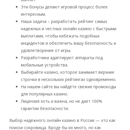
Эти бонусы делают игровой процесс более
интересным.
Наша задача – разработать рейтинг самых
надежных и честных онлайн казино с быстрыми
выплатами, чтобы избежать подобных
инцидентов и обеспечить вашу безопасность и
удовлетворение от игры.
Разработчики адаптируют аппараты под
мобильные устройства.
Выбирайте казино, которое занимает верхние
строчки в нескольких рейтингах одновременно.
На нашем сайте вы найдёте свежие промокоды
для популярных казино.
Лицензия хоть и важна, но не даёт 100%
гарантии безопасности.
Выбор надёжного онлайн казино в России — это как
поиски сокровища. Вроде бы их много, но как