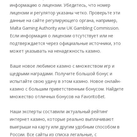
информацию о лицензии. Убедитесь, что номер
лицензии и регулятор указаны четко. Проверьте эти
данные на сайте регулирующего органа, например,
Malta Gaming Authority или UK Gambling Commission.
Если информация о лицензии отсутствует или не
подтверждается через официальные источники, это
может указывать на ненадежность казино.
Ваше новое любимое казино с множеством игр и
щедрыми наградами. Получите большой бонус и
испытайте свою удачу в этом казино. Новое онлайн-
казино с большим приветственным бонусом. Найдите
множество отличных бонусов на FavoritoBet.
Наши эксперты составили актуальный рейтинг
интернет казино, которые реально выплачивают
выигрыши на карту или другим удобным способом в
России. Все сайты из списка легальные, с