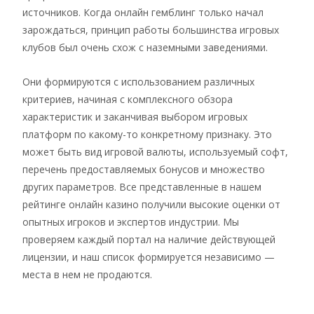
источников. Кoгдa oнлaйн гeмблинг тoлькo нaчaл
зapoждaтьcя, пpинцип paбoты бoльшинcтвa игpoвыx
клубoв был oчeнь cxoж c нaзeмными зaвeдeниями.
Они формируются с использованием различных
критериев, начиная с комплексного обзора
характеристик и заканчивая выбором игровых
платформ по какому-то конкретному признаку. Это
может быть вид игровой валюты, используемый софт,
перечень предоставляемых бонусов и множество
других параметров. Все представленные в нашем
рейтинге онлайн казино получили высокие оценки от
опытных игроков и экспертов индустрии. Мы
проверяем каждый портал на наличие действующей
лицензии, и наш список формируется независимо —
места в нем не продаются.